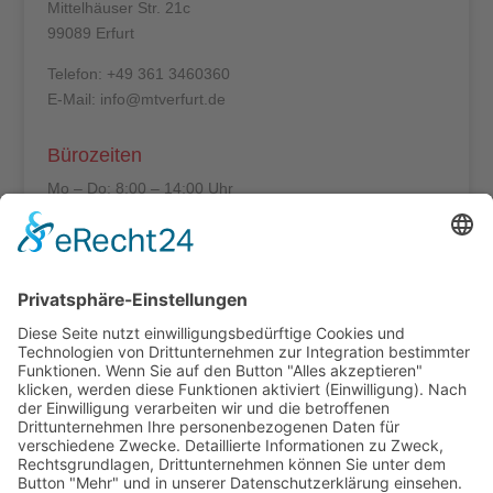
Mittelhäuser Str. 21c
99089 Erfurt
Telefon: +49 361 3460360
E-Mail: info@mtverfurt.de
Bürozeiten
Mo – Do: 8:00 – 14:00 Uhr
Fr: 8:00 – 12:00 Uhr
Termine außerhalb unserer Geschäftszeiten nur
nach Absprache.
Folgt uns auf facebook