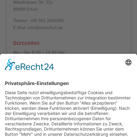
Mittelhäuser Str. 21c
99089 Erfurt
Telefon: +49 361 3460360
E-Mail: info@mtverfurt.de
Bürozeiten
Mo – Do: 8:00 – 14:00 Uhr
Fr: 8:00 – 12:00 Uhr
Termine außerhalb unserer Geschäftszeiten nur
nach Absprache.
Folgt uns auf facebook