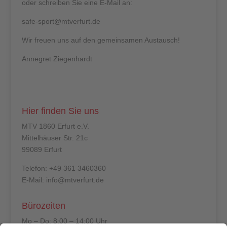
oder schreiben Sie eine E-Mail an:
safe-sport@mtverfurt.de
Wir freuen uns auf den gemeinsamen Austausch!
Annegret Ziegenhardt
Hier finden Sie uns
MTV 1860 Erfurt e.V.
Mittelhäuser Str. 21c
99089 Erfurt
Telefon: +49 361 3460360
E-Mail: info@mtverfurt.de
Bürozeiten
Mo – Do: 8:00 – 14:00 Uhr