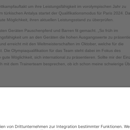
ttkampfauftakt um ihre Leistungsfähigkeit im vorolympischen Jahr zu
im türkischen Antalya startet der Qualifikationsmodus für Paris 2024. D
gute Möglichkeit, ihren aktuellen Leistungsstand zu überprüfen.
besten Geräten Pauschenpferd und Barren fit gemacht. „So früh im
tungsfähigkeit um an den Geräten die hohen Ausgangswerte zu präsentie
und erreicht mit den Weltmeisterschaften im Oktober, welche für die
. Die Olympiaqualifikation für das Team steht dabei im Fokus des
gute Möglichkeit, sich international zu präsentieren. Sollte mir der Ein
ich mit dem Trainerteam besprechen, ob ich schon meine schwierige Ü