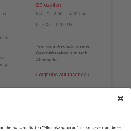
Bürozeiten
amit
Mo – Do: 8:00 – 14:00 Uhr
Fr: 8:00 – 12:00 Uhr
ren“,
Termine außerhalb unserer
Geschäftszeiten nur nach
zug
Absprache.
bung
Folgt uns auf facebook
Beitragsarchiv