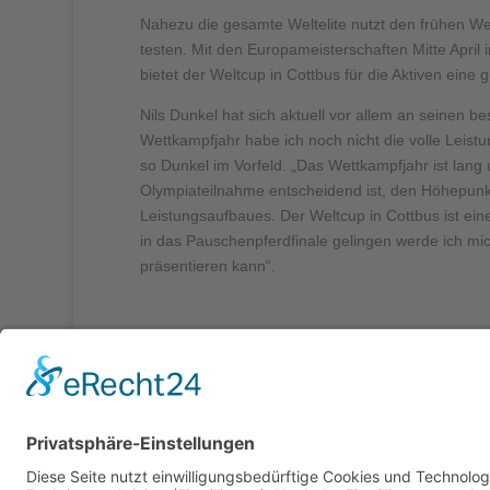
Nahezu die gesamte Weltelite nutzt den frühen We
testen. Mit den Europameisterschaften Mitte April 
bietet der Weltcup in Cottbus für die Aktiven eine 
Nils Dunkel hat sich aktuell vor allem an seinen 
Wettkampfjahr habe ich noch nicht die volle Leis
so Dunkel im Vorfeld. „Das Wettkampfjahr ist lang 
Olympiateilnahme entscheidend ist, den Höhepunkt
Leistungsaufbaues. Der Weltcup in Cottbus ist eine 
in das Pauschenpferdfinale gelingen werde ich m
präsentieren kann“.