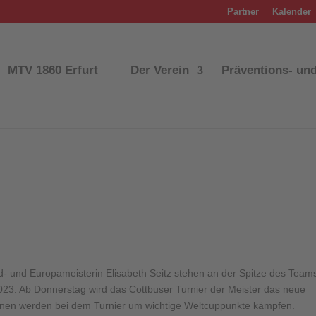
Partner
Kalender
MTV 1860 Erfurt
Der Verein
Präventions- un
d- und Europameisterin Elisabeth Seitz stehen an der Spitze des Teams
2023. Ab Donnerstag wird das Cottbuser Turnier der Meister das neue
ionen werden bei dem Turnier um wichtige Weltcuppunkte kämpfen.