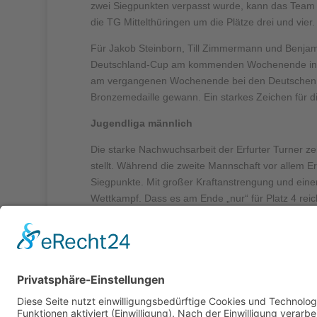
zwei Siegpunkten verpasst wurde, kann das Team s
die TG Mittelthüringen um die Plätze drei und vier.
Für Jakob Steinborn, Till Zimmermann und Benjam
Deutschland-Cup am kommenden Wochenende in Wa
am vergangenen Wochenende bei den Deutschen Mei
Bronzemedaille gewann. Ein starkes Zeichen für die
Jugendliga männlich
Die starke Nachwuchsarbeit der Erfurter Turner ze
stellt. Während die zweite Mannschaft vor allem 
Siegpunkte. Mit großer Kraftanstrengung und eine
Wettkampf. Dass es am Ende „nur“ für Platz 4 reic
Leipzig (2) und Weimar (3). Leider konnte das Erfu
schließen die Erfurter die Vorrunde der offenen 
Platz 3. Darauf werden sich die ehrgeizigen junge
sichern.
Stephan Dunkel und Paul Blümel