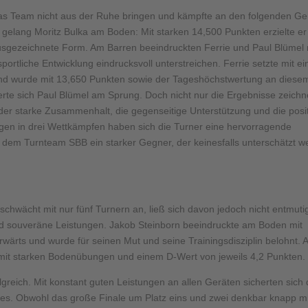
das Team nicht aus der Ruhe bringen und kämpfte an den folgenden Ge
 gelang Moritz Bulka am Boden: Mit starken 14,500 Punkten erzielte er
usgezeichnete Form. Am Barren beeindruckten Ferrie und Paul Blümel 
sportliche Entwicklung eindrucksvoll unterstreichen. Ferrie setzte mit ei
und wurde mit 13,650 Punkten sowie der Tageshöchstwertung an diese
erte sich Paul Blümel am Sprung. Doch nicht nur die Ergebnisse zeich
er starke Zusammenhalt, die gegenseitige Unterstützung und die posit
gen in drei Wettkämpfen haben sich die Turner eine hervorragende
t dem Turnteam SBB ein starker Gegner, der keinesfalls unterschätzt w
schwächt mit nur fünf Turnern an, ließ sich davon jedoch nicht entmuti
nd souveräne Leistungen. Jakob Steinborn beeindruckte am Boden mit
wärts und wurde für seinen Mut und seine Trainingsdisziplin belohnt. 
mit starken Bodenübungen und einem D-Wert von jeweils 4,2 Punkten.
greich. Mit konstant guten Leistungen an allen Geräten sicherten sich 
ges. Obwohl das große Finale um Platz eins und zwei denkbar knapp mi