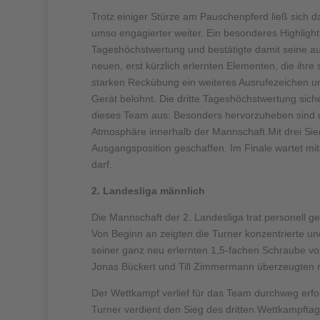
Trotz einiger Stürze am Pauschenpferd ließ sich 
umso engagierter weiter. Ein besonderes Highlight
Tageshöchstwertung und bestätigte damit seine a
neuen, erst kürzlich erlernten Elementen, die ihre 
starken Reckübung ein weiteres Ausrufezeichen 
Gerät belohnt. Die dritte Tageshöchstwertung sich
dieses Team aus: Besonders hervorzuheben sind d
Atmosphäre innerhalb der Mannschaft.Mit drei Sie
Ausgangsposition geschaffen. Im Finale wartet mi
darf.
2. Landesliga männlich
Die Mannschaft der 2. Landesliga trat personell ge
Von Beginn an zeigten die Turner konzentrierte u
seiner ganz neu erlernten 1,5-fachen Schraube vor
Jonas Bückert und Till Zimmermann überzeugten 
Der Wettkampf verlief für das Team durchweg erfol
Turner verdient den Sieg des dritten Wettkampfta