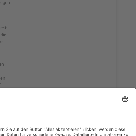
gegen
eits
 die
r.
en
ien
),