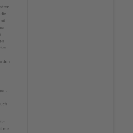
räten
 die
mit
ner
m
nen
ive
erden
gen.
Auch
die
t nur