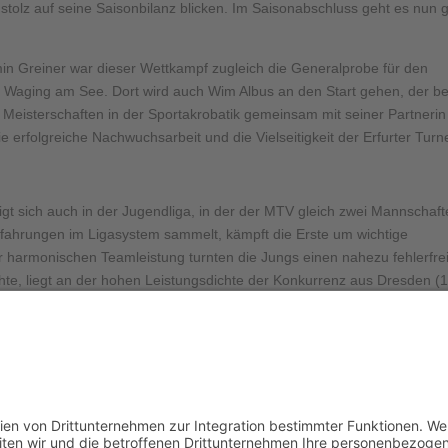
tolz auf seine Saisonbilanz blicken. Im Saisonabschluss geht es nun 
in Greiner war dieser Wettkampf zugleich die Generalprobe für den
ging am See. Dort wird auch Wim Albus an den Start gehen, der ber
sterschaften in der Sportakrobatik gemeinsam mit seiner Partnerin
 erfolgreiche Nachwuchsarbeit und die Vielseitigkeit der Erfurter Turne
igt sich auch in der Jugendliga, in der der MTV gleich zwei Mannschaft
Erfahrungen im Ligasystem sammelt, kämpft die Erste um wichtige
r harmonischen Teamleistung turnten die Jungs einen nahezu fehlerfre
hte, liegt an der hohen Leistungsdichte der Konkurrenz aus Dresden (1
rter Team nicht in voller Besetzung antreten. Mit den Plätzen 4 und 7
Thüringer Jugendliga ab und gehen im Herbst im Finale in den Kampf um
n Turner intensiv vorbereiten, um ihren Platz auf dem Siegerpodest zu