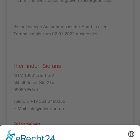
zum Nachweis eines negativen Testergebnisses.
Bis auf wenige Ausnahmen ist der Sport in allen
Turnhallen bis zum 02.01.2022 ausgesetzt.
Hier finden Sie uns
MTV 1860 Erfurt e.V.
Mittelhäuser Str. 21c
99089 Erfurt
Telefon: +49 361 3460360
E-Mail: info@mtverfurt.de
Bürozeiten
Mo – Do: 8:00 – 14:00 Uhr