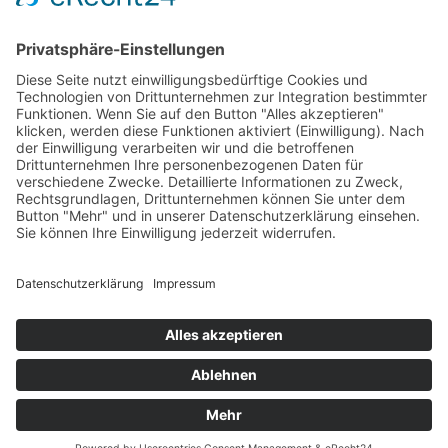
Fr: 8:00 – 12:00 Uhr
Termine außerhalb unserer Geschäftszeiten nur
nach Absprache.
Folgt uns auf facebook
Beitragsarchiv
MTV 1860 Erfurt e.V. 2019 | Webdesign
cadoo.de
This site is protected by reCAPTCHA and the Google
Privacy Policy