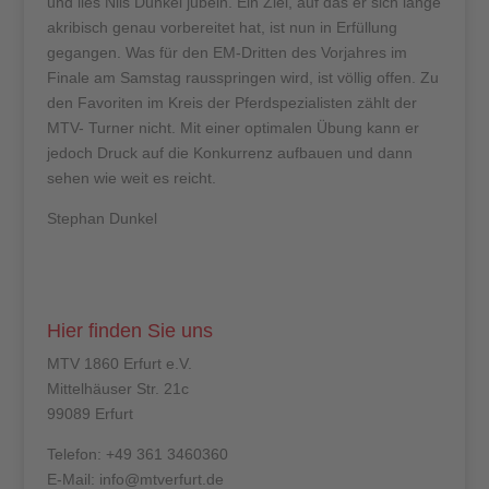
und lies Nils Dunkel jubeln. Ein Ziel, auf das er sich lange
akribisch genau vorbereitet hat, ist nun in Erfüllung
gegangen. Was für den EM-Dritten des Vorjahres im
Finale am Samstag rausspringen wird, ist völlig offen. Zu
den Favoriten im Kreis der Pferdspezialisten zählt der
MTV- Turner nicht. Mit einer optimalen Übung kann er
jedoch Druck auf die Konkurrenz aufbauen und dann
sehen wie weit es reicht.
Stephan Dunkel
Hier finden Sie uns
MTV 1860 Erfurt e.V.
Mittelhäuser Str. 21c
99089 Erfurt
Telefon: +49 361 3460360
E-Mail: info@mtverfurt.de