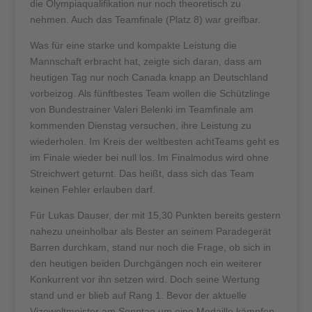
die Olympiaqualifikation nur noch theoretisch zu
nehmen. Auch das Teamfinale (Platz 8) war greifbar.
Was für eine starke und kompakte Leistung die
Mannschaft erbracht hat, zeigte sich daran, dass am
heutigen Tag nur noch Canada knapp an Deutschland
vorbeizog. Als fünftbestes Team wollen die Schützlinge
von Bundestrainer Valeri Belenki im Teamfinale am
kommenden Dienstag versuchen, ihre Leistung zu
wiederholen. Im Kreis der weltbesten achtTeams geht es
im Finale wieder bei null los. Im Finalmodus wird ohne
Streichwert geturnt. Das heißt, dass sich das Team
keinen Fehler erlauben darf.
Für Lukas Dauser, der mit 15,30 Punkten bereits gestern
nahezu uneinholbar als Bester an seinem Paradegerät
Barren durchkam, stand nur noch die Frage, ob sich in
den heutigen beiden Durchgängen noch ein weiterer
Konkurrent vor ihn setzen wird. Doch seine Wertung
stand und er blieb auf Rang 1. Bevor der aktuelle
Vizeweltmeister am Sonntag um eine Medaille kämpfen