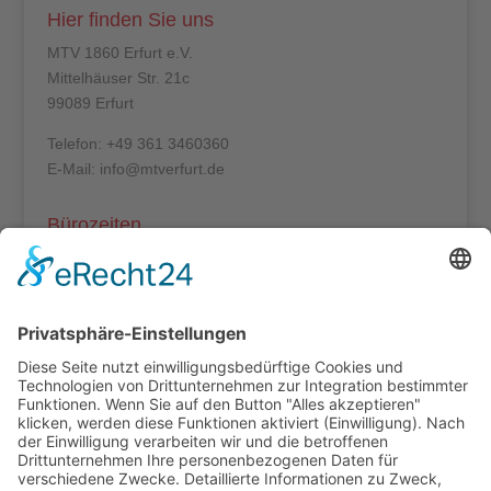
Hier finden Sie uns
MTV 1860 Erfurt e.V.
Mittelhäuser Str. 21c
99089 Erfurt
Telefon: +49 361 3460360
E-Mail: info@mtverfurt.de
Bürozeiten
Mo – Do: 8:00 – 14:00 Uhr
Fr: 8:00 – 12:00 Uhr
Termine außerhalb unserer Geschäftszeiten nur
nach Absprache.
Folgt uns auf facebook