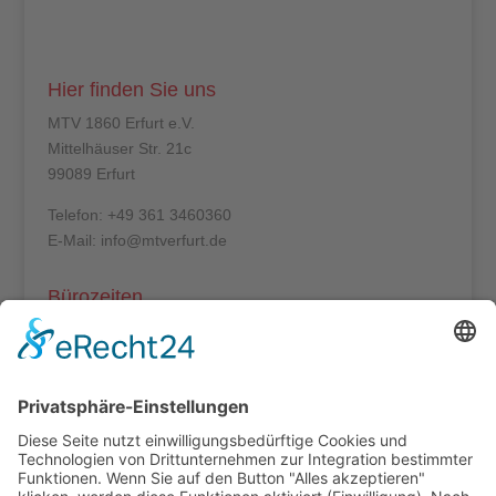
Hier finden Sie uns
MTV 1860 Erfurt e.V.
Mittelhäuser Str. 21c
99089 Erfurt
Telefon: +49 361 3460360
E-Mail: info@mtverfurt.de
Bürozeiten
Mo – Do: 8:00 – 14:00 Uhr
Fr: 8:00 – 12:00 Uhr
Termine außerhalb unserer Geschäftszeiten nur
nach Absprache.