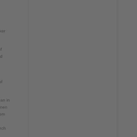
ker
f
ld
pf
an in
inen
nem
rch