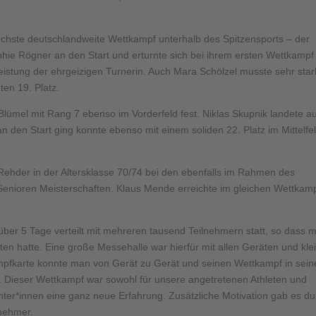
hste deutschlandweite Wettkampf unterhalb des Spitzensports – der
phie Rögner an den Start und erturnte sich bei ihrem ersten Wettkampf
Leistung der ehrgeizigen Turnerin. Auch Mara Schölzel musste sehr star
ten 19. Platz.
Blümel mit Rang 7 ebenso im Vorderfeld fest. Niklas Skupnik landete au
n den Start ging konnte ebenso mit einem soliden 22. Platz im Mittelfe
 Rehder in der Altersklasse 70/74 bei den ebenfalls im Rahmen des
nioren Meisterschaften. Klaus Mende erreichte im gleichen Wettkam
er 5 Tage verteilt mit mehreren tausend Teilnehmern statt, so dass m
nten hatte. Eine große Messehalle war hierfür mit allen Geräten und kle
ampfkarte konnte man von Gerät zu Gerät und seinen Wettkampf in sei
 Dieser Wettkampf war sowohl für unsere angetretenen Athleten und
chter*innen eine ganz neue Erfahrung. Zusätzliche Motivation gab es du
lnehmer.