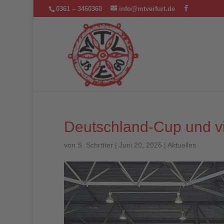
0361 – 3460360
info@mtverfurt.de
Deutschland-Cup und v
von
S. Schröter
|
Juni 20, 2025
|
Aktuelles