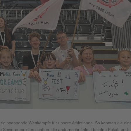
ig spannende Wettkämpfe für unsere Athletinnen. So konnten die eine
eniorenmeisterschaften, die anderen ihr Talent bei den Pokal- und