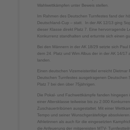
Wahlwettkämpfen unter Beweis stellen.
Im Rahmen des Deutschen Turnfestes fand der höc
Deutschland-Cup – statt. In der AK 12/13 ging So
dieser Klasse direkt Platz 7. Eine hervorragende 
Konkurrenz standhalten und erturnte sich einen gu
Bei den Männern in der AK 18/29 setzte sich Paul 
dem 24. Platz und Wim Albus der in der AK 14/17 a
landen.
Einen deutschen Vizemeistertitel erreicht Dietmar
Deutschen Turnfestes ausgetragenen Deutschen Se
Platz 7 bei den über 75jährigen.
Die Pokal- und Fachwettkämpfe fanden hingegen üb
einer Altersklasse teilweise bis zu 2.000 Konkurre
Zuschauertribünen ausgestattet. Mit einer Wettk
Tempo und seiner Wunschgerätefolge absolvieren.
Athletinnen als auch für die eingesetzten Kampfri
die Anfeuerung der mitgereisten MTV- Turnfesttei