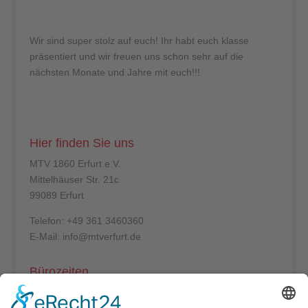
Wir sind super stolz auf euch! Ihr habt euch klasse
präsentiert und wir freuen uns schon sehr auf die
nächsten Monate und Jahre mit euch!!!
Hier finden Sie uns
MTV 1860 Erfurt e.V.
Mittelhäuser Str. 21c
99089 Erfurt
Telefon: +49 361 3460360
E-Mail: info@mtverfurt.de
Bürozeiten
Mo – Do: 8:00 – 14:00 Uhr