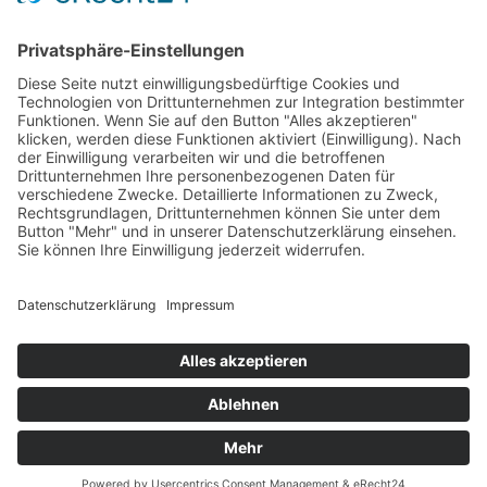
Fr: 8:00 – 12:00 Uhr
Termine außerhalb unserer Geschäftszeiten nur
nach Absprache.
Folgt uns auf facebook
Beitragsarchiv
MTV 1860 Erfurt e.V. 2019 | Webdesign
cadoo.de
This site is protected by reCAPTCHA and the Google
Privacy Policy