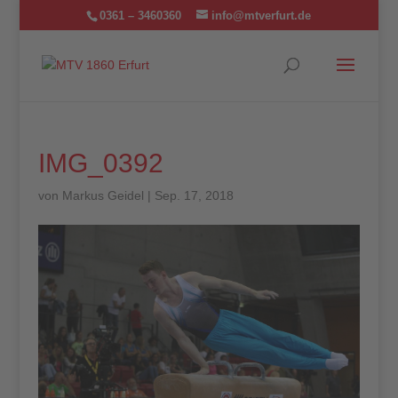
0361 – 3460360
info@mtverfurt.de
IMG_0392
von
Markus Geidel
|
Sep. 17, 2018