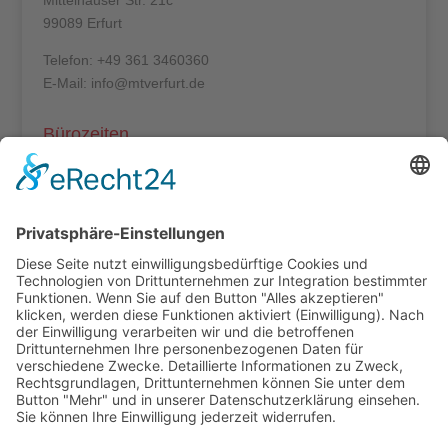
Mittelhäuser Str. 21c
99089 Erfurt
Telefon: +49 361 3460360
E-Mail: info@mtverfurt.de
Bürozeiten
Mo – Do: 8:00 – 14:00 Uhr
Fr: 8:00 – 12:00 Uhr
Termine außerhalb unserer Geschäftszeiten nur
nach Absprache.
Folgt uns auf facebook
Beitragsarchiv