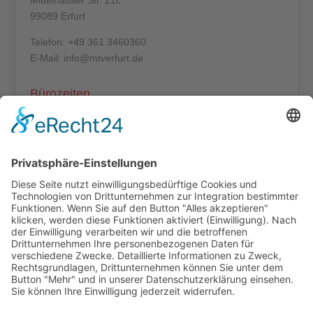
Mittelhäuser Str. 21c
99089 Erfurt
Telefon: +49 361 3460360
E-Mail: info@mtverfurt.de
Bürozeiten
Mo – Do: 8:00 – 14:00 Uhr
Fr: 8:00 – 12:00 Uhr
Termine außerhalb unserer Geschäftszeiten nur
nach Absprache.
Folgt uns auf facebook
Beitragsarchiv