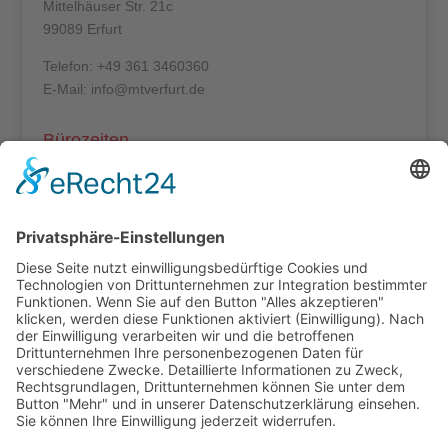
Mittelhäuser Str. 21c
99089 Erfurt
Telefon: +49 361 3460360
E-Mail: info@mtverfurt.de
Bürozeiten
Mo – Do: 8:00 – 14:00 Uhr
Fr: 8:00 – 12:00 Uhr
Termine außerhalb unserer Geschäftszeiten nur
nach Absprache.
Folgt uns auf facebook
Beitragsarchiv