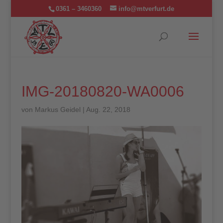
0361 – 3460360
info@mtverfurt.de
IMG-20180820-WA0006
von
Markus Geidel
|
Aug. 22, 2018