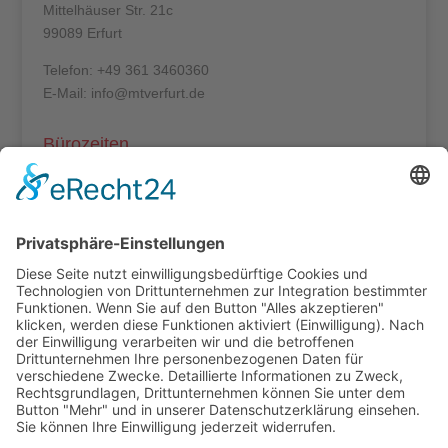
Mittelhäuser Str. 21c
99089 Erfurt
Telefon: +49 361 3460360
E-Mail: info@mtverfurt.de
Bürozeiten
Mo – Do: 8:00 – 14:00 Uhr
Fr: 8:00 – 12:00 Uhr
Termine außerhalb unserer Geschäftszeiten nur
nach Absprache.
Folgt uns auf facebook
Beitragsarchiv