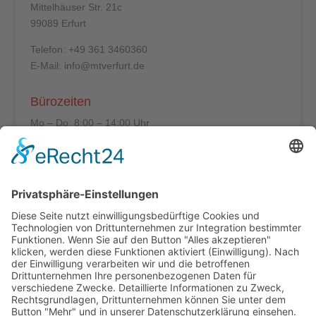
Mittelhäuser Str. 21c
99089 Erfurt
Telefon: +49 361 3460360
E-Mail: info@mtverfurt.de
Bürozeiten
Mo – Do: 8:00 – 14:00 Uhr
Fr: 8:00 – 12:00 Uhr
Termine außerhalb unserer Geschäftszeiten nur
nach Absprache.
Folgt uns auf facebook