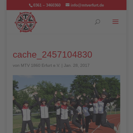
0361 – 3460360
info@mtverfurt.de
cache_2457104830
von
MTV 1860 Erfurt e.V.
|
Jan. 28, 2017