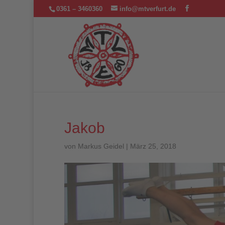
0361 – 3460360
info@mtverfurt.de
Jakob
von
Markus Geidel
|
März 25, 2018