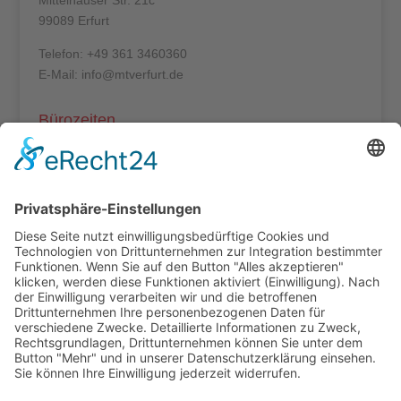
Mittelhäuser Str. 21c
99089 Erfurt
Telefon: +49 361 3460360
E-Mail: info@mtverfurt.de
Bürozeiten
Mo – Do: 8:00 – 14:00 Uhr
Fr: 8:00 – 12:00 Uhr
Termine außerhalb unserer Geschäftszeiten nur
nach Absprache.
Folgt uns auf facebook
Beitragsarchiv