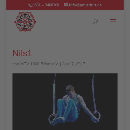
0361 – 3460360
info@mtverfurt.de
Nils1
von
MTV 1860 Erfurt e.V.
|
Jan. 7, 2017