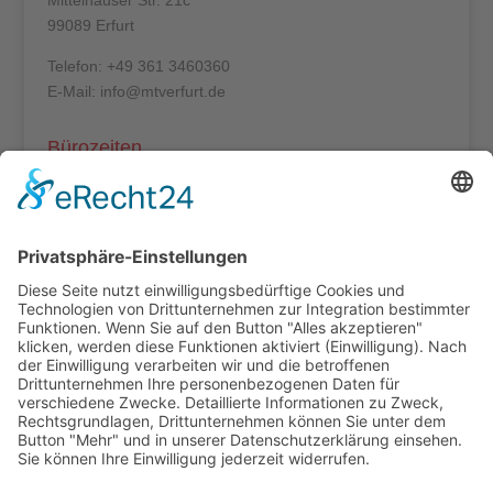
Mittelhäuser Str. 21c
99089 Erfurt
Telefon: +49 361 3460360
E-Mail: info@mtverfurt.de
Bürozeiten
Mo – Do: 8:00 – 14:00 Uhr
Fr: 8:00 – 12:00 Uhr
Termine außerhalb unserer Geschäftszeiten nur
nach Absprache.
Folgt uns auf facebook
Beitragsarchiv