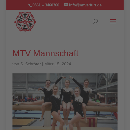
0361 – 3460360
info@mtverfurt.de
MTV Mannschaft
von
S. Schröter
|
März 15, 2024