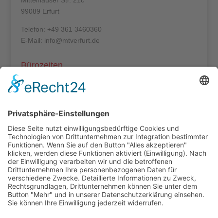
Mittelhäuser Str. 21c
99089 Erfurt
Telefon: +49 361 3460360
E-Mail: info@mtverfurt.de
Bürozeiten
Mo – Do: 8:00 – 14:00 Uhr
Fr: 8:00 – 12:00 Uhr
Termine außerhalb unserer Geschäftszeiten nur
nach Absprache.
Folgt uns auf facebook
Beitragsarchiv