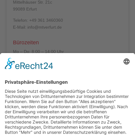
Mittelhäuser Str. 21c
99089 Erfurt
Telefon: +49 361 3460360
E-Mail: info@mtverfurt.de
Bürozeiten
Mo – Do: 8:00 – 14:00 Uhr
Fr: 8:00 – 12:00 Uhr
Termine außerhalb unserer Geschäftszeiten nur
nach Absprache.
Folgt uns auf facebook