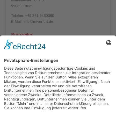
Mittelhäuser Str. 21c
99089 Erfurt
Telefon: +49 361 3460360
E-Mail: info@mtverfurt.de
Bürozeiten
Mo – Do: 8:00 – 14:00 Uhr
Fr: 8:00 – 12:00 Uhr
Termine außerhalb unserer Geschäftszeiten nur
nach Absprache.
Folgt uns auf facebook
Beitragsarchiv