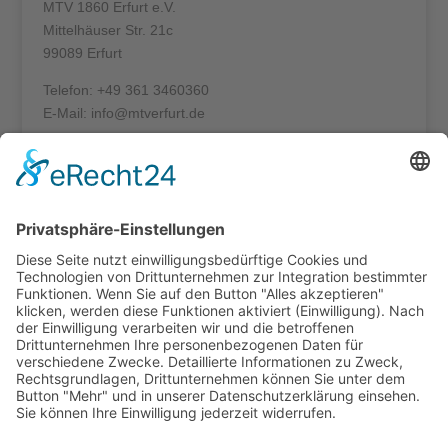
MTV 1860 Erfurt e.V.
Mittelhäuser Str. 21c
99089 Erfurt
Telefon: +49 361 3460360
E-Mail: info@mtverfurt.de
Bürozeiten
Mo – Do: 8:00 – 14:00 Uhr
Fr: 8:00 – 12:00 Uhr
Termine außerhalb unserer Geschäftszeiten nur
nach Absprache.
Folgt uns auf facebook