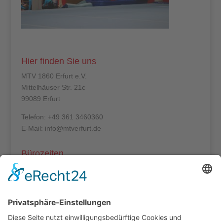
Hier finden Sie uns
MTV 1860 Erfurt e.V.
Mittelhäuser Str. 21c
99089 Erfurt
Telefon: +49 361 3460360
E-Mail: info@mtverfurt.de
Bürozeiten
Mo – Do: 8:00 – 14:00 Uhr
Fr: 8:00 – 12:00 Uhr