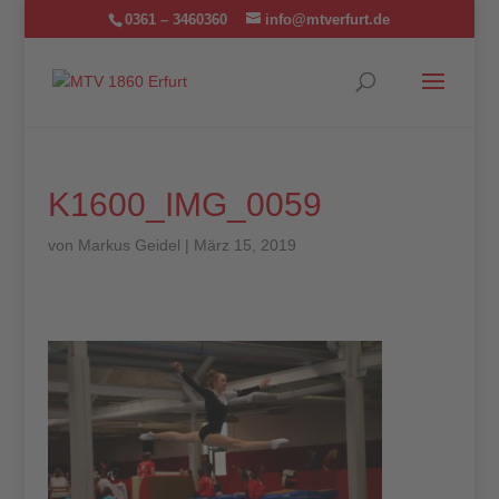
0361 – 3460360
info@mtverfurt.de
K1600_IMG_0059
von
Markus Geidel
|
März 15, 2019