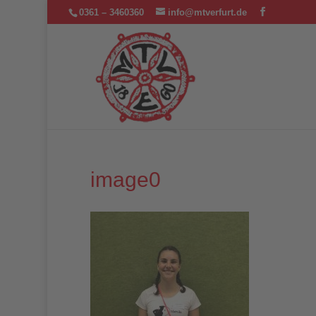
0361 – 3460360
info@mtverfurt.de
image0