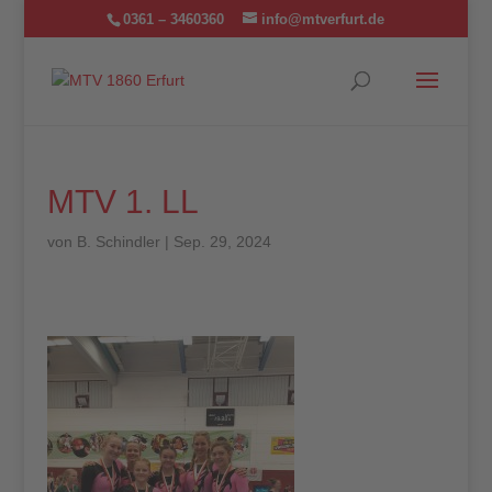
0361 – 3460360
info@mtverfurt.de
MTV 1. LL
von
B. Schindler
|
Sep. 29, 2024