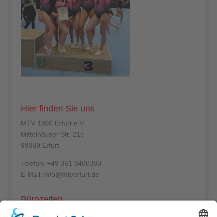
Hier finden Sie uns
MTV 1860 Erfurt e.V.
Mittelhäuser Str. 21c
99089 Erfurt
Telefon: +49 361 3460360
E-Mail: info@mtverfurt.de
Bürozeiten
Mo – Do: 8:00 – 14:00 Uhr