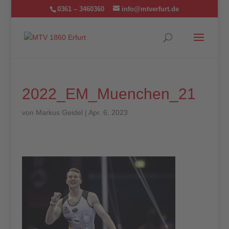
0361 – 3460360
info@mtverfurt.de
2022_EM_Muenchen_21
von
Markus Geidel
|
Apr. 6, 2023