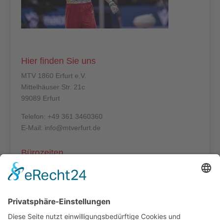
Hier finden Sie uns
MTV 1860 Erfurt e.V.
Mittelhäuser Str. 21c
99089 Erfurt
Telefon: +49 361 3460360
E-Mail: info@mtverfurt.de
Bürozeiten
Mo – Do: 8:00 – 14:00 Uhr
Fr: 8:00 – 12:00 Uhr