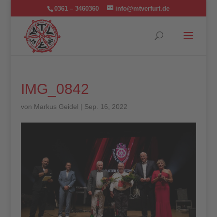
0361 – 3460360
info@mtverfurt.de
IMG_0842
von
Markus Geidel
|
Sep. 16, 2022