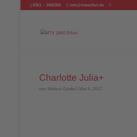
0361 – 3460360
info@mtverfurt.de
Charlotte Julia+
von
Markus Geidel
|
Mai 9, 2017