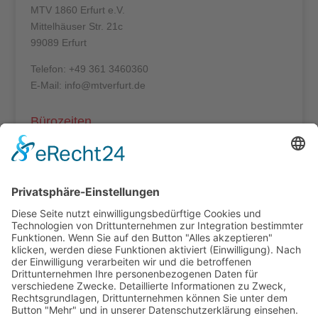
MTV 1860 Erfurt e.V.
Mittelhäuser Str. 21c
99089 Erfurt
Telefon: +49 361 3460360
E-Mail: info@mtverfurt.de
Bürozeiten
Mo – Do: 8:00 – 14:00 Uhr
Fr: 8:00 – 12:00 Uhr
Termine außerhalb unserer Geschäftszeiten nur
nach Absprache.
Folgt uns auf facebook