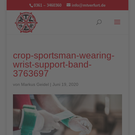
0361 – 3460360
info@mtverfurt.de
crop-sportsman-wearing-
wrist-support-band-
3763697
von
Markus Geidel
|
Juni 19, 2020