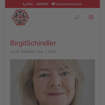
0361 – 3460360
info@mtverfurt.de
BirgitSchindler
von
B. Schindler
|
Feb. 2, 2026