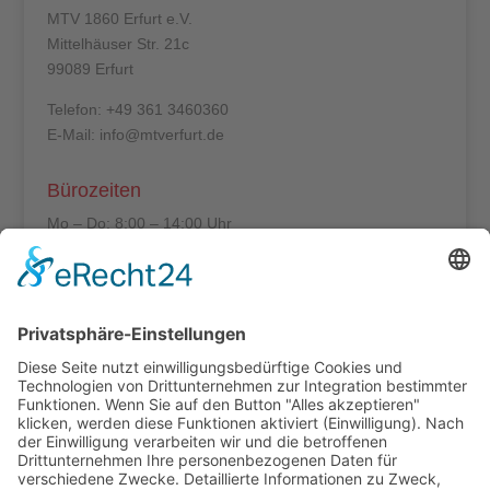
MTV 1860 Erfurt e.V.
Mittelhäuser Str. 21c
99089 Erfurt
Telefon: +49 361 3460360
E-Mail: info@mtverfurt.de
Bürozeiten
Mo – Do: 8:00 – 14:00 Uhr
Fr: 8:00 – 12:00 Uhr
Termine außerhalb unserer Geschäftszeiten nur
nach Absprache.
Folgt uns auf facebook