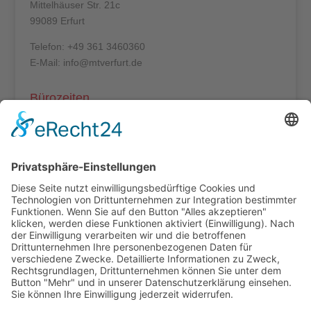
Mittelhäuser Str. 21c
99089 Erfurt
Telefon: +49 361 3460360
E-Mail: info@mtverfurt.de
Bürozeiten
Mo – Do: 8:00 – 14:00 Uhr
Fr: 8:00 – 12:00 Uhr
Termine außerhalb unserer Geschäftszeiten nur
nach Absprache.
Folgt uns auf facebook
Beitragsarchiv