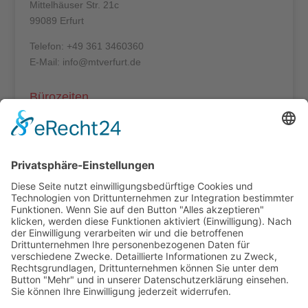
Mittelhäuser Str. 21c
99089 Erfurt
Telefon: +49 361 3460360
E-Mail: info@mtverfurt.de
Bürozeiten
Mo – Do: 8:00 – 14:00 Uhr
Fr: 8:00 – 12:00 Uhr
Termine außerhalb unserer Geschäftszeiten nur
nach Absprache.
Folgt uns auf facebook
Beitragsarchiv