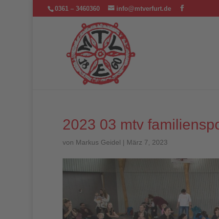
0361 – 3460360
info@mtverfurt.de
2023 03 mtv familiensp
von
Markus Geidel
|
März 7, 2023