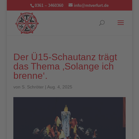
0361 – 3460360
info@mtverfurt.de
Der Ü15-Schautanz trägt
das Thema ‚Solange ich
brenne‘.
von
S. Schröter
|
Aug. 4, 2025